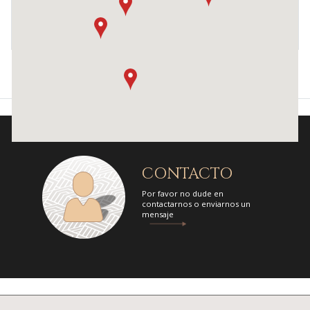
Barugel Martinez
Emilio Frers 2223, B1640 Ingeniero Martínez, Provincia de Buenos
Aires, Argentina
Link to website
Barugel Palermo
Avenida Juan Bautista Justo 1295, Ciudad Autónoma de Buenos
Aires, Argentina
Link to website
Barugel Pilar
CONTACTO
Barugel, Las Amapolas, Pilar, Provincia de Buenos Aires, Argentina
Por favor no dude en
Link to website
contactarnos o enviarnos un
mensaje
Bercovich. Sucursal Amador
Juan Crisóstomo Álvarez 2095, T4000 San Miguel de Tucumán,
Tucumán, Argentina
Link to website
Blaisten