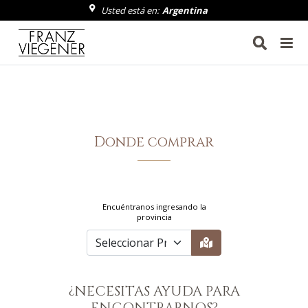
Usted está en:
Usted está en:
Argentina
Argentina
Donde comprar
Encuéntranos ingresando la
provincia
¿NECESITAS AYUDA PARA
ENCONTRARNOS?