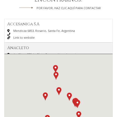
POR FAVOR, HAZ CLIC AQUÍ PARA CONTACTAR
Accesaniga S.A
Mendoza 6853, Rosario, Santa Fe, Argentina
Link to website
Anacleto
Av. 31 no 372, La Plata, Buenos Aires, Argentina
Link to website
Balcarce 54
French 7460, S2007 Rosario, Santa Fe, Argentina
Link to website
Barugel Alcorta
Avenida Presidente Figueroa Alcorta 7174, Ciudad Autónoma de
Buenos Aires, Argentina
Link to website